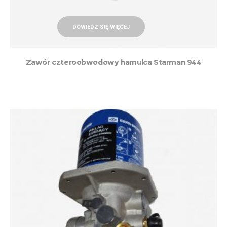
DOWIEDZ SIĘ WIĘCEJ
Zawór czteroobwodowy hamulca Starman 944