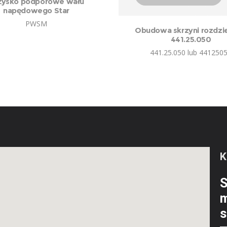
żysko podporowe wału
napędowego Star
PWSM
Obudowa skrzyni rozdzie
441.25.050
441.25.050 lub 441250
S
m
s