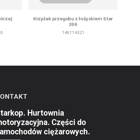
lczej
Krzyżak przegubu z łożyskiem Star
266
50
146114321
KONTAKT
tarkop. Hurtownia
otoryzacyjna. Części do
amochodów ciężarowych.