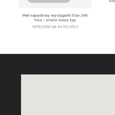
Ło
Wał napędowy wyciągarki Star 266
frez – otwór nowy typ
447022000 lub 44.702.200.0