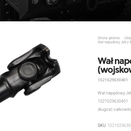
Strona główna
Ukł
Wał napędowy Jelcz 
Wał nap
(wojsko
1021029630401
Wał napędowy Jel
1021029630401
długość całkowi
SKU:
1021029630