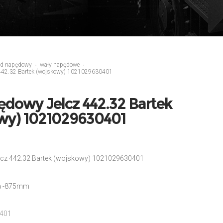
ad napędowy
wały napędowe
442.32 Bartek (wojskowy) 1021029630401
ędowy Jelcz 442.32 Bartek
wy) 1021029630401
cz 442.32 Bartek (wojskowy) 1021029630401
ta -875mm
401