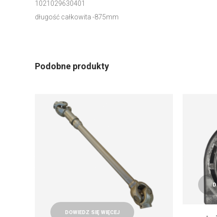
1021029630401
długość całkowita -875mm
Podobne produkty
D
DOWIEDZ SIĘ WIĘCEJ