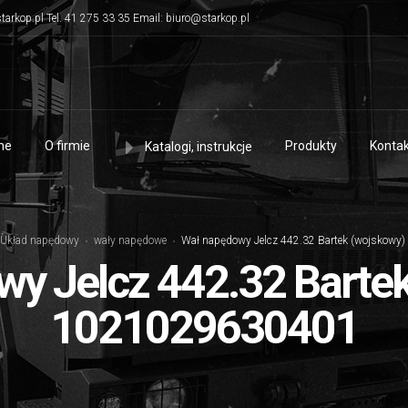
tarkop.pl Tel. 41 275 33 35 Email: biuro@starkop.pl
me
O firmie
Produkty
Kontak
Katalogi, instrukcje
Układ napędowy
wały napędowe
Wał napędowy Jelcz 442.32 Bartek (wojskow
y Jelcz 442.32 Barte
1021029630401