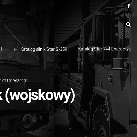
t
Katalog Star 744 Energetyk
Katalog silnik Star S-359
y) 1021029630401
k (wojskowy)