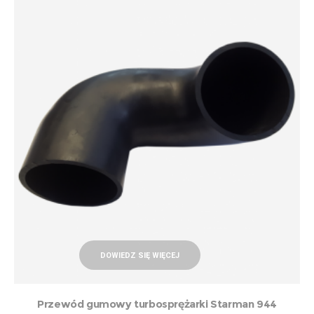
DOWIEDZ SIĘ WIĘCEJ
Przewód gumowy turbosprężarki Starman 944