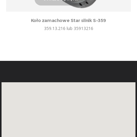
Koło zamachowe Star silnik S-359
359.13.216 lub 35913216