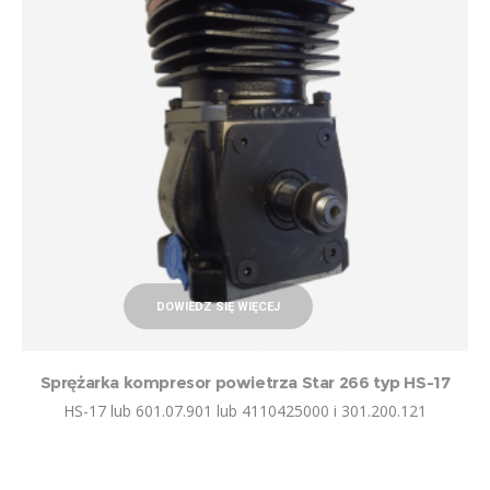
DOWIEDZ SIĘ WIĘCEJ
Sprężarka kompresor powietrza Star 266 typ HS-17
HS-17 lub 601.07.901 lub 4110425000 i 301.200.121