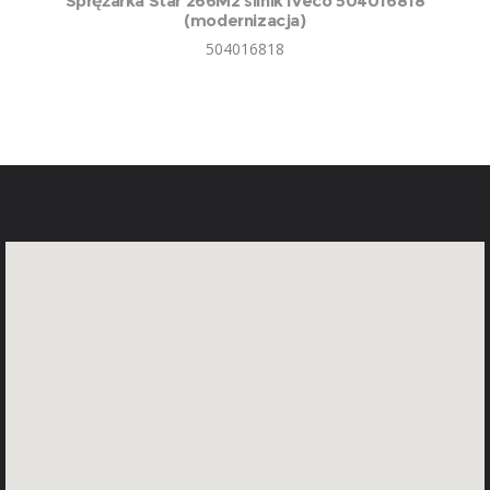
Sprężarka Star 266M2 silnik Iveco 504016818
(modernizacja)
504016818