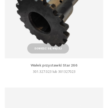
DOWIEDZ SIĘ WIĘCEJ
Wałek przystawki Star 266
301.327.023 lub 301327023