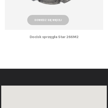
DOWIEDZ SIĘ WIĘCEJ
Docisk sprzęgła Star 266M2