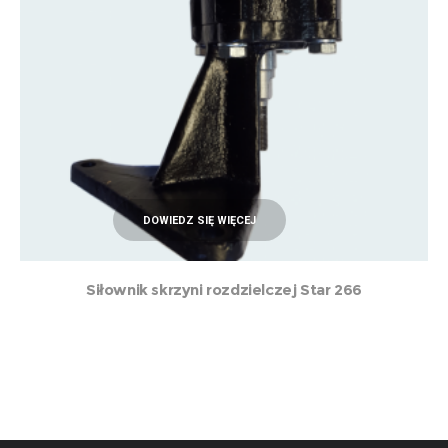
DOWIEDZ SIĘ WIĘCEJ
Siłownik skrzyni rozdzielczej Star 266