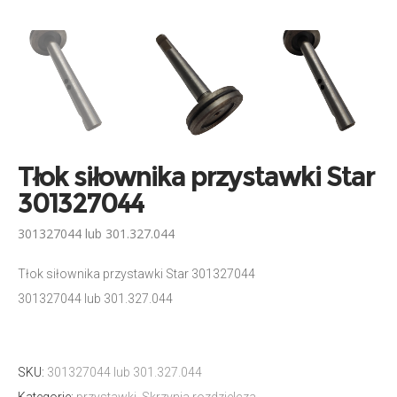
Tłok siłownika przystawki Star
301327044
301327044 lub 301.327.044
Tłok siłownika przystawki Star 301327044
301327044 lub 301.327.044
SKU:
301327044 lub 301.327.044
Kategorie:
przystawki
,
Skrzynia rozdzielcza