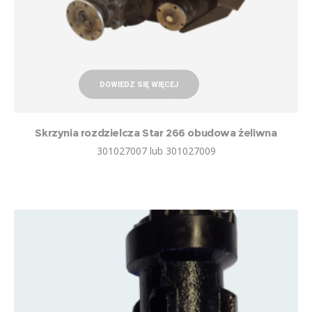
DOWIEDZ SIĘ WIĘCEJ
Skrzynia rozdzielcza Star 266 obudowa żeliwna
301027007 lub 301027009