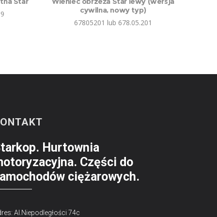
na Star
Wieniec obrzeża Star lewy (wersja
cywilna, nowy typ)
89
67805201 lub 678.05.201
KONTAKT
tarkop. Hurtownia
otoryzacyjna. Części do
amochodów ciężarowych.
res: Al.Niepodległości 74c