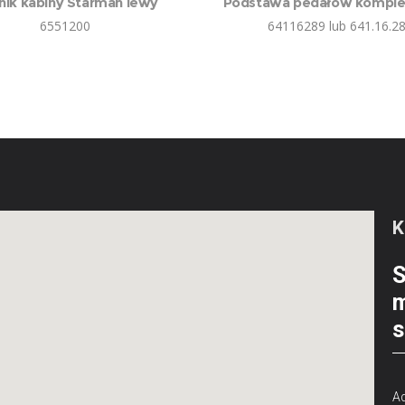
nik kabiny Starman lewy
Podstawa pedałów komplet
6551200
64116289 lub 641.16.2
S
m
s
Ad