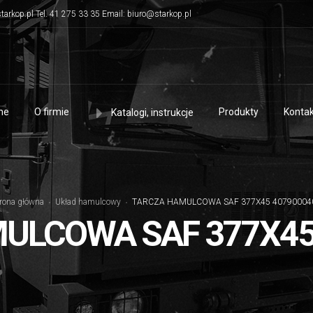
tarkop.pl Tel. 41 275 33 35 Email: biuro@starkop.pl
me
O firmie
Produkty
Kontak
Katalogi, instrukcje
rona główna
Układ hamulcowy
TARCZA HAMULCOWA SAF 377X45 40790004
ULCOWA SAF 377X45