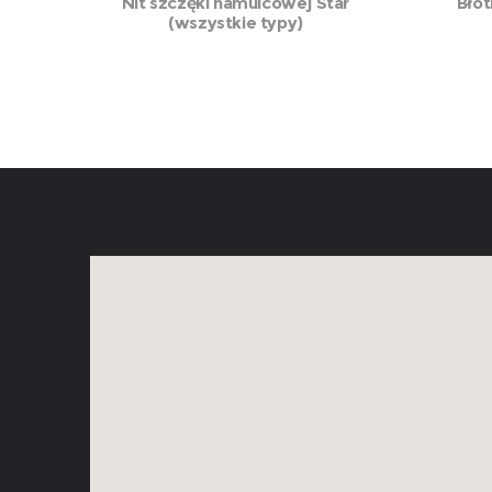
Nit szczęki hamulcowej Star
Błot
(wszystkie typy)