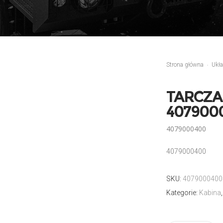
Strona główna
Ukł
TARCZA
407900
4079000400
4079000400
SKU:
4079000400
Kategorie:
Kabina