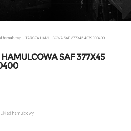
ad hamulcowy
TARCZA HAMULCOWA SAF 377X45 4079000400
 HAMULCOWA SAF 377X45
0400
,
Układ hamulcowy