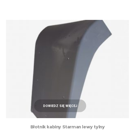
DOWIEDZ SIĘ WIĘCEJ
Błotnik kabiny Starman lewy tylny