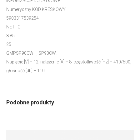
INFORMACJE DODATKOWE:
Numeryczny KOD KRESKOWY:
5903317539254
NETTO:
8.85
25
GMPSP90CWH, SP90CW.
Napięcie [V] – 12, natężenie [A] – 8, częstotliwość [Hz] – 410/500,
głośność [db] – 110.
Podobne produkty