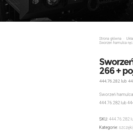
Strona główna
Ukł
Sworzeń hamulca ręc
Sworzeń
266 + p
444.76.282 lub 4
Sworzeń hamulca 
444.76.282 lub 4
SKU:
444.76.282 
Kategorie:
szczęki