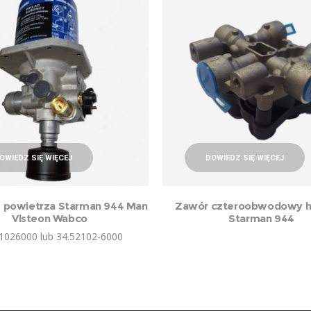
OWIEDZ SIĘ WIĘCEJ
DOWIEDZ SIĘ WIĘCEJ
 powietrza Starman 944 Man
Zawór czteroobwodowy h
Visteon Wabco
Starman 944
1026000 lub 34.52102-6000