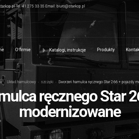
tarkop.pl Tel. 41 275 33 35 Email: biuro@starkop.pl
me
O firmie
Produkty
Kontak
Katalogi, instrukcje
a
Układ hamulcowy
szczęki
Sworzeń hamulca ręcznego Star 266 + pojazdy 
ulca ręcznego Star 2
modernizowane