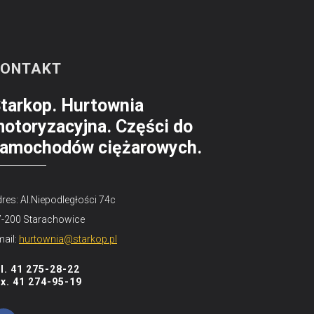
KONTAKT
tarkop. Hurtownia
otoryzacyjna. Części do
amochodów ciężarowych.
res: Al.Niepodległości 74c
7-200 Starachowice
ail:
hurtownia@starkop.pl
el. 41 275-28-22
ax. 41 274-95-19