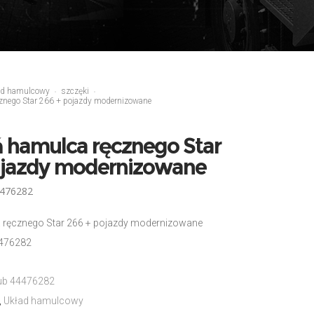
ad hamulcowy
szczęki
znego Star 266 + pojazdy modernizowane
 hamulca ręcznego Star
ojazdy modernizowane
4476282
ręcznego Star 266 + pojazdy modernizowane
4476282
lub 44476282
,
Układ hamulcowy