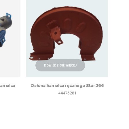
DOWIEDZ SIĘ WIĘCEJ
amulca
Osłona hamulca ręcznego Star 266
44476281