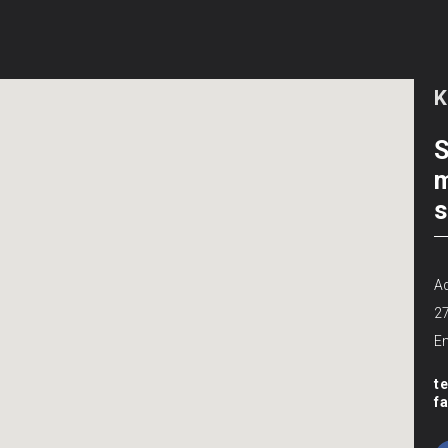
S
m
s
Ad
2
Em
t
f