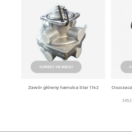
DOWIEDZ SIĘ WIĘCEJ
D
Zawór główny hamulca Star 1142
Osuszacz
3452