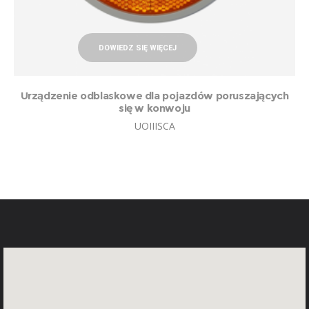
DOWIEDZ SIĘ WIĘCEJ
Urządzenie odblaskowe dla pojazdów poruszających
się w konwoju
UOIIISCA