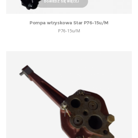
DOWIEDZ SIĘ WIĘCEJ
Pompa wtryskowa Star P76-15u/M
P76-15u/M