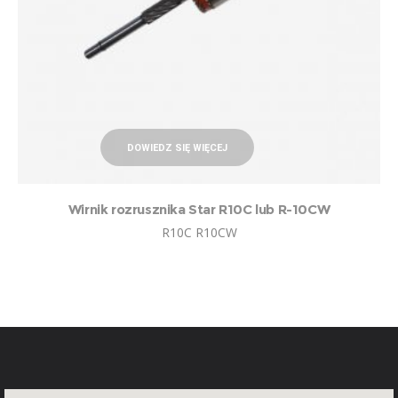
DOWIEDZ SIĘ WIĘCEJ
Wirnik rozrusznika Star R10C lub R-10CW
R10C R10CW