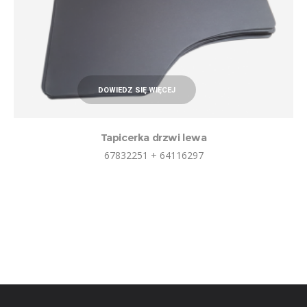
DOWIEDZ SIĘ WIĘCEJ
Tapicerka drzwi lewa
67832251 + 64116297