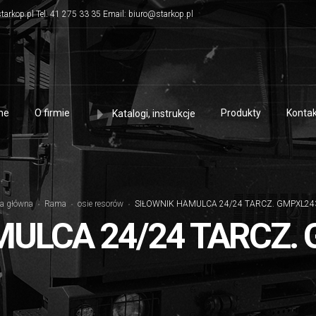
tarkop.pl Tel. 41 275 33 35 Email: biuro@starkop.pl
me
O firmie
Produkty
Kontak
Katalogi, instrukcje
na główna
Rama
osie resorów
SIŁOWNIK HAMULCA 24/24 TARCZ. GMPXL2
MULCA 24/24 TARCZ.