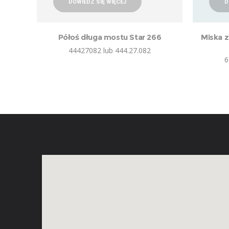
DOWIEDZ SIĘ WIĘCEJ
D
Półoś długa mostu Star 266
Miska z
44427082 lub 444.27.082
6