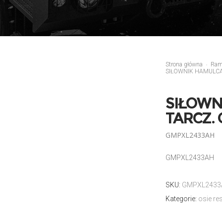
Strona główna
Ra
SIŁOWNIK HAMULCA
SIŁOWN
TARCZ.
GMPXL2433AH
GMPXL2433AH
SKU:
GMPXL2433
Kategorie:
osie r