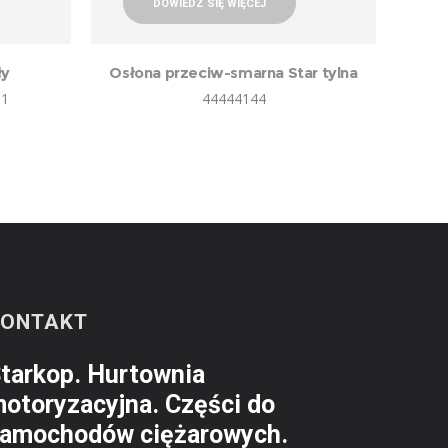
DOWIEDZ SIĘ WIĘCEJ
ły
Osłona przeciw-smarna Star tylna
01
44444144
KONTAKT
tarkop. Hurtownia
otoryzacyjna. Części do
amochodów ciężarowych.