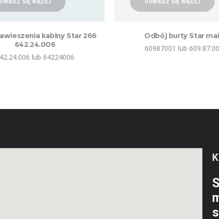
OWIEDZ SIĘ WIĘCEJ
DOWIEDZ SIĘ WIĘCEJ
awieszenia kabiny Star 266
Odbój burty Star ma
642.24.006
60987001 lub 609.87.0
42.24.006 lub 64224006
S
m
s