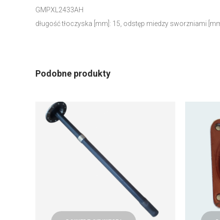
GMPXL2433AH
długość tłoczyska [mm]: 15, odstęp miedzy sworzniami [mm]
Podobne produkty