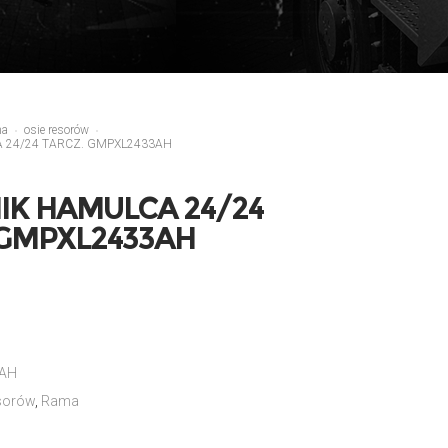
ma
osie resorów
 24/24 TARCZ. GMPXL2433AH
IK HAMULCA 24/24
 GMPXL2433AH
AH
esorów
,
Rama