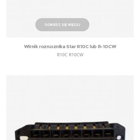
DOWIEDZ SIĘ WIĘCEJ
Wirnik rozrusznika Star R10C lub R-10CW
R10C R10CW