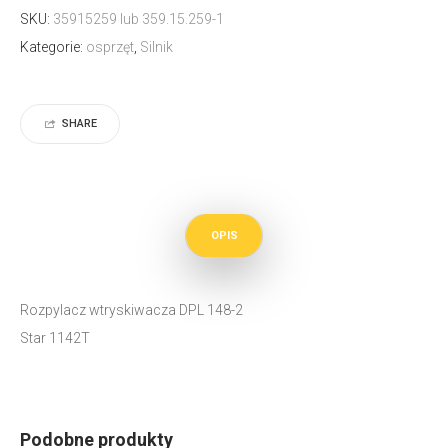
SKU:
35915259 lub 359.15.259-1
Kategorie:
osprzęt
,
Silnik
SHARE
OPIS
Rozpylacz wtryskiwacza DPL 148-2
Star 1142T
Podobne produkty