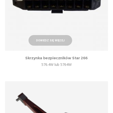
DOWIEDZ SIĘ WIĘCEJ
Skrzynka bezpieczników Star 266
576.4W lub 5764W