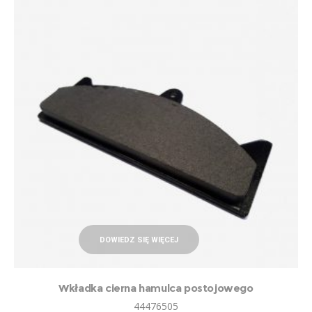
DOWIEDZ SIĘ WIĘCEJ
Wkładka cierna hamulca postojowego
44476505