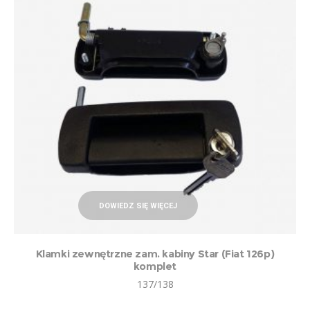
DOWIEDZ SIĘ WIĘCEJ
Klamki zewnętrzne zam. kabiny Star (Fiat 126p)
komplet
137/138