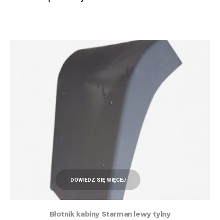
DOWIEDZ SIĘ WIĘCEJ
Błotnik kabiny Starman lewy tylny