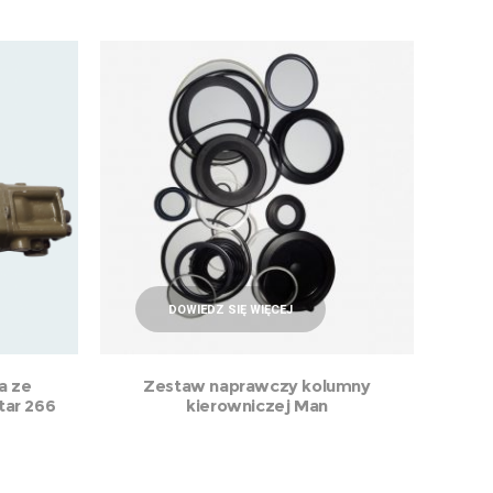
DOWIEDZ SIĘ WIĘCEJ
a ze
Zestaw naprawczy kolumny
ar 266
kierowniczej Man