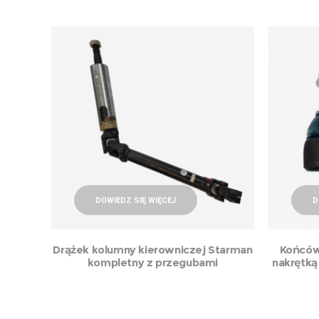
DOWIEDZ SIĘ WIĘCEJ
D
Drążek kolumny kierowniczej Starman
Końców
kompletny z przegubami
nakrętką