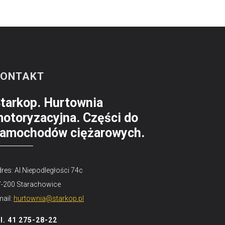
KONTAKT
tarkop. Hurtownia
otoryzacyjna. Części do
amochodów ciężarowych.
res: Al.Niepodległości 74c
7-200 Starachowice
ail:
hurtownia@starkop.pl
el. 41 275-28-22