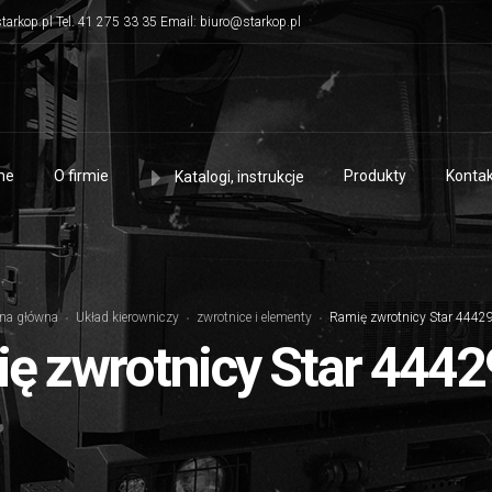
tarkop.pl Tel. 41 275 33 35 Email: biuro@starkop.pl
me
O firmie
Produkty
Kontak
Katalogi, instrukcje
ona główna
Układ kierowniczy
zwrotnice i elementy
Ramię zwrotnicy Star 4442
ę zwrotnicy Star 444