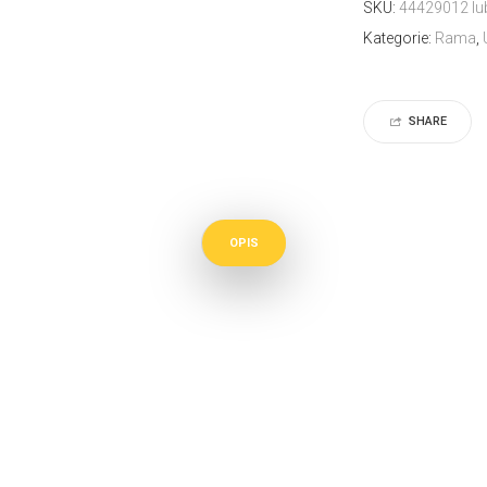
SKU:
44429012 lu
Kategorie:
Rama
,
SHARE
OPIS