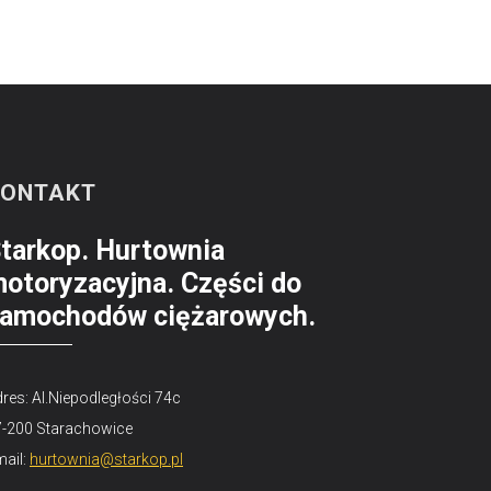
KONTAKT
tarkop. Hurtownia
otoryzacyjna. Części do
amochodów ciężarowych.
res: Al.Niepodległości 74c
7-200 Starachowice
ail:
hurtownia@starkop.pl