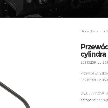
Strona główna
Siln
Przewód
cylindra
35915259 lub 359
Przewód wtryskow
35915259 lub 359
SKU:
35915259 lu
Kategorie:
osprzęt