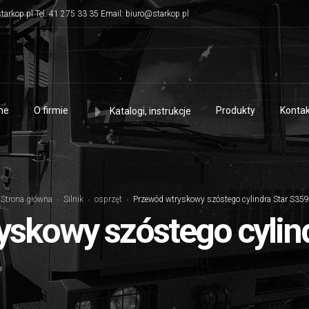
tarkop.pl Tel. 41 275 33 35 Email: biuro@starkop.pl
me
O firmie
Produkty
Kontak
Katalogi, instrukcje
Strona główna
Silnik
osprzęt
Przewód wtryskowy szóstego cylindra Star S359
skowy szóstego cylin