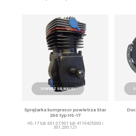
DOWIEDZ SIĘ WIĘCEJ
D
Sprężarka kompresor powietrza Star
Doc
266 typ HS-17
HS-17 lub 601.07.901 lub 4110425000 i
301.200.121