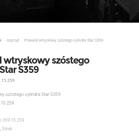
ik
osprzęt
Przewód wtryskowy szóstego cylindra Star S359
 wtryskowy szóstego
 Star S359
.15.259
y szóstego cylindra Star S359
.15.259
b 359.15.259
,
Silnik