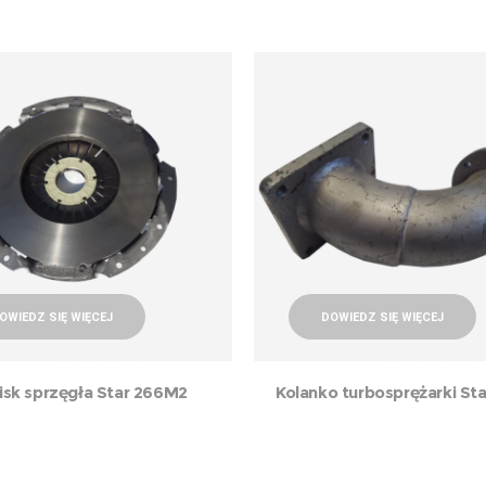
OWIEDZ SIĘ WIĘCEJ
DOWIEDZ SIĘ WIĘCEJ
isk sprzęgła Star 266M2
Kolanko turbosprężarki Sta