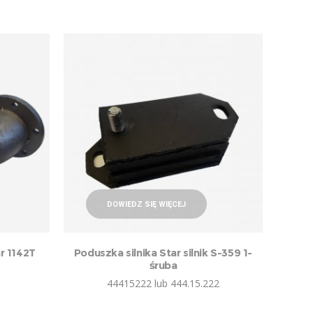
DOWIEDZ SIĘ WIĘCEJ
r 1142T
Poduszka silnika Star silnik S-359 1-
śruba
44415222 lub 444.15.222