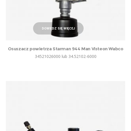
DOWIEDZ SIĘ WIĘCEJ
Osuszacz powietrza Starman 944 Man Visteon Wabco
34521026000 lub 34.52102-6000