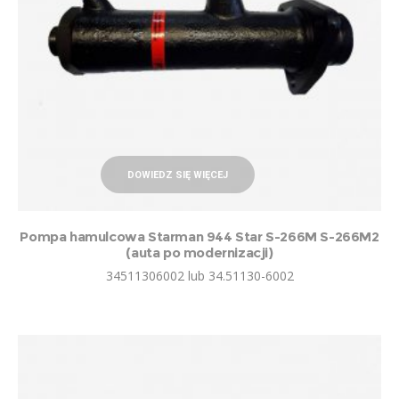
DOWIEDZ SIĘ WIĘCEJ
Pompa hamulcowa Starman 944 Star S-266M S-266M2
(auta po modernizacji)
34511306002 lub 34.51130-6002