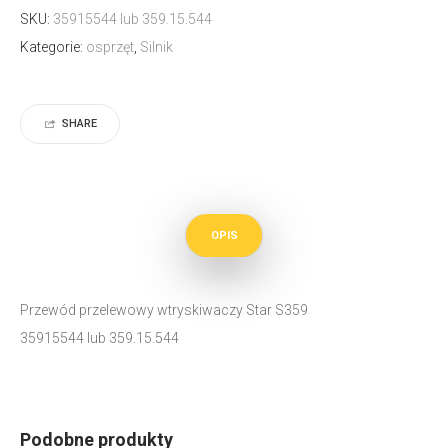
SKU:
35915544 lub 359.15.544
Kategorie:
osprzęt
,
Silnik
SHARE
OPIS
Przewód przelewowy wtryskiwaczy Star S359
35915544 lub 359.15.544
Podobne produkty