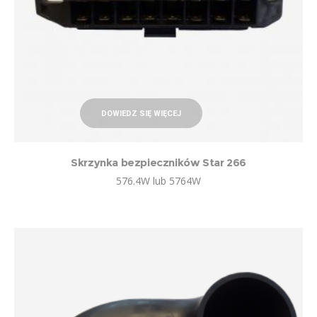
DOWIEDZ SIĘ WIĘCEJ
Skrzynka bezpieczników Star 266
576.4W lub 5764W