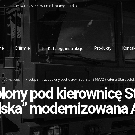
tarkop.pl Tel. 41 275 33 35 Email: biuro@starkop.pl
me
O firmie
Produkty
Kontak
Katalogi, instrukcje
oświetlenie
Przełącznik zespolony pod kierownicę Star 266M2 (kabina Star „pol
olony pod kierownicę S
olska” modernizowana 