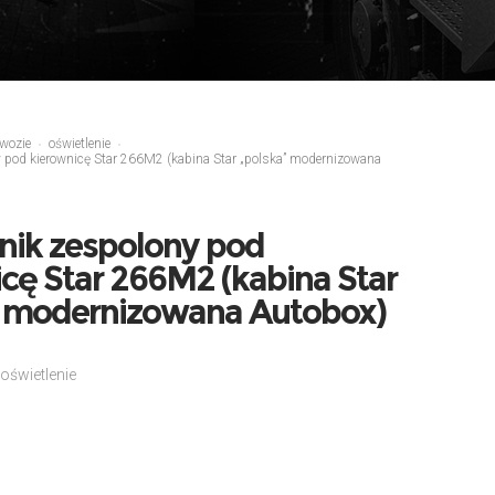
wozie
oświetlenie
y pod kierownicę Star 266M2 (kabina Star „polska” modernizowana
nik zespolony pod
cę Star 266M2 (kabina Star
” modernizowana Autobox)
oświetlenie