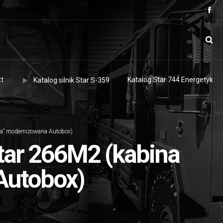
t
Katalog Star 744 Energetyk
Katalog silnik Star S-359
ska” modernizowana Autobox)
tar 266M2 (kabina
Autobox)