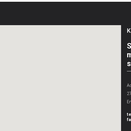
S
m
s
Ad
2
Em
t
f