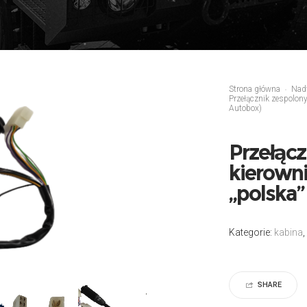
Strona główna
Nad
Przełącznik zespolon
Autobox)
Przełącz
kierowni
„polska
Kategorie:
kabina
,
SHARE