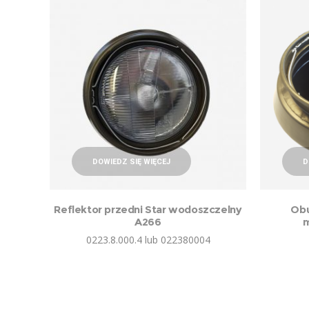
DOWIEDZ SIĘ WIĘCEJ
D
Reflektor przedni Star wodoszczelny
Obu
A266
m
0223.8.000.4 lub 022380004