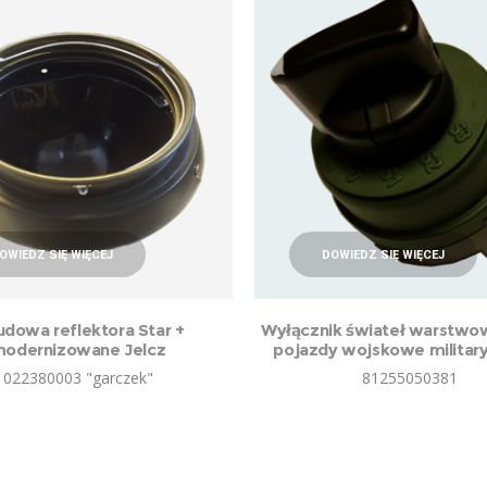
OWIEDZ SIĘ WIĘCEJ
DOWIEDZ SIĘ WIĘCEJ
dowa reflektora Star +
Wyłącznik świateł warstwo
odernizowane Jelcz
pojazdy wojskowe military
022380003 "garczek"
81255050381