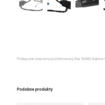
Przełącznik zespolony pod kierownicę Star 266M2 (kabin
Podobne produkty