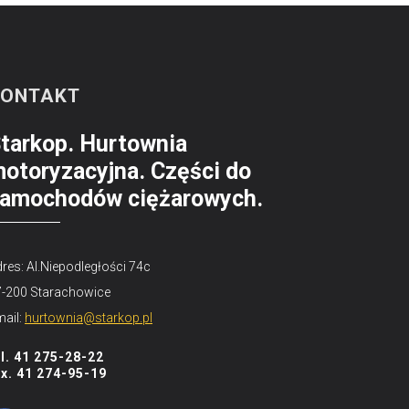
KONTAKT
tarkop. Hurtownia
otoryzacyjna. Części do
amochodów ciężarowych.
res: Al.Niepodległości 74c
7-200 Starachowice
ail:
hurtownia@starkop.pl
el. 41 275-28-22
ax. 41 274-95-19