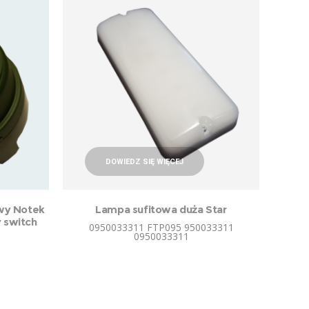
DOWIEDZ SIĘ WIĘCEJ
wy Notek
Lampa sufitowa duża Star
 switch
0950033311 FTP095 950033311
0950033311