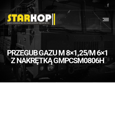
PRZEGUB GAZU M 8×1,25/M 6×1
Z NAKRĘTKĄ GMPCSM0806H