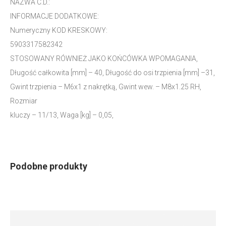
NAZWA C.D.:
INFORMACJE DODATKOWE:
Numeryczny KOD KRESKOWY:
5903317582342
STOSOWANY RÓWNIEŻ JAKO KOŃCÓWKA WPOMAGANIA,
Długość całkowita [mm] – 40, Długość do osi trzpienia [mm] –31,
Gwint trzpienia – M6x1 z nakrętką, Gwint wew. – M8x1.25 RH,
Rozmiar
kluczy – 11/13, Waga [kg] – 0,05,
Podobne produkty