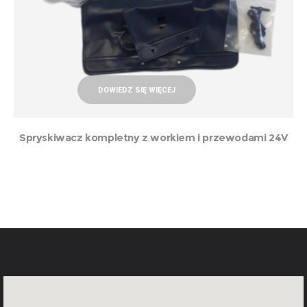
DOWIEDZ SIĘ WIĘCEJ
Spryskiwacz kompletny z workiem i przewodami 24V