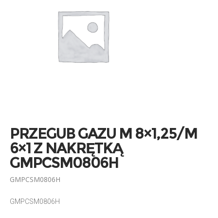
PRZEGUB GAZU M 8×1,25/M
6×1 Z NAKRĘTKĄ
GMPCSM0806H
GMPCSM0806H
GMPCSM0806H