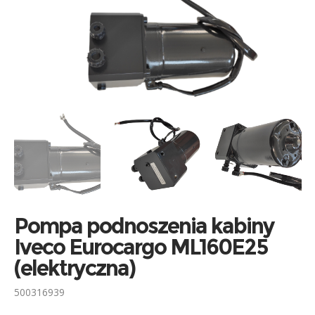
Pompa podnoszenia kabiny
Iveco Eurocargo ML160E25
(elektryczna)
500316939