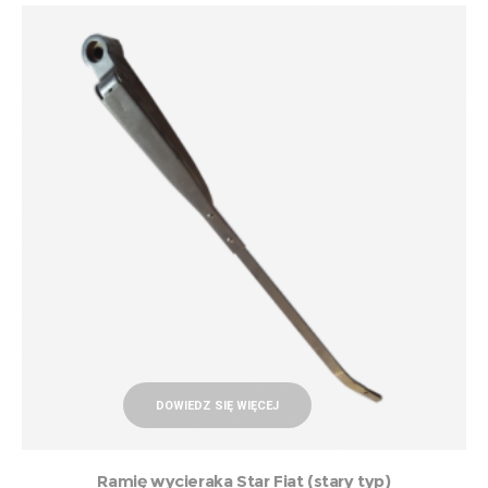
DOWIEDZ SIĘ WIĘCEJ
Ramię wycieraka Star Fiat (stary typ)