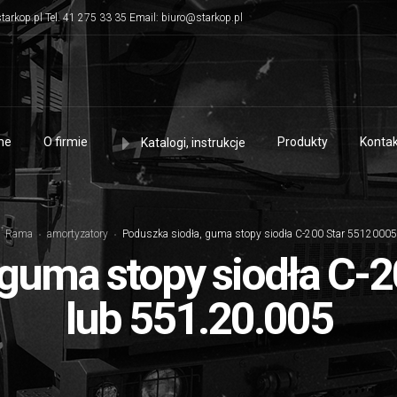
tarkop.pl Tel. 41 275 33 35 Email: biuro@starkop.pl
me
O firmie
Produkty
Kontak
Katalogi, instrukcje
Rama
amortyzatory
Poduszka siodła, guma stopy siodła C-200 Star 55120005
 guma stopy siodła C-
lub 551.20.005