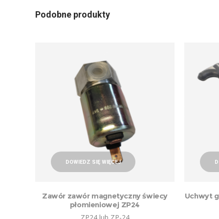
Podobne produkty
DOWIEDZ SIĘ WIĘCEJ
D
Zawór zawór magnetyczny świecy
Uchwyt g
płomieniowej ZP24
ZP24 lub ZP-24