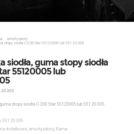
ma
amortyzatory
ma stopy siodła C-200 Star 55120005 lub 551.20.005
 siodła, guma stopy siodła
tar 55120005 lub
005
.20.005
 guma stopy siodła C-200 Star 55120005 lub 551.20.005
b 551.20.005
ria dodatkowe
,
amortyzatory
,
Rama