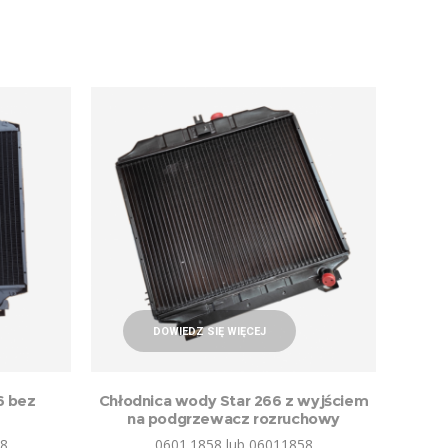
DOWIEDZ SIĘ WIĘCEJ
6 bez
Chłodnica wody Star 266 z wyjściem
na podgrzewacz rozruchowy
48
0601.1858 lub 06011858