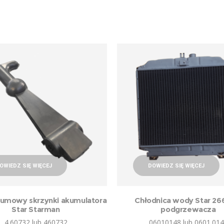
OWIEDZ SIĘ WIĘCEJ
DOWIEDZ SIĘ WIĘCEJ
umowy skrzynki akumulatora
Chłodnica wody Star 26
Star Starman
podgrzewacza
4.60732 lub 460732
06010148 lub 0601.01