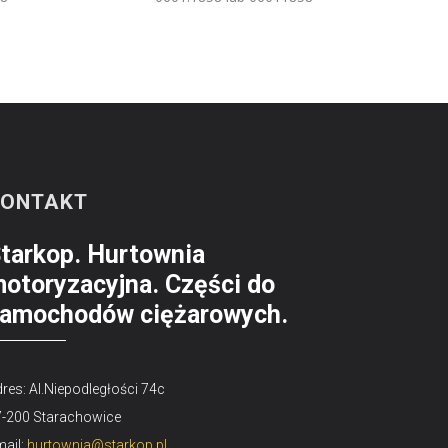
KONTAKT
tarkop. Hurtownia
otoryzacyjna. Części do
amochodów ciężarowych.
res: Al.Niepodległości 74c
7-200 Starachowice
ail:
hurtownia@starkop.pl