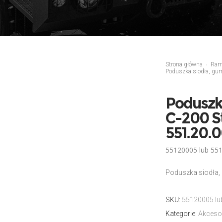
Strona główna
Ra
Poduszka siodła, gu
Poduszka
C-200 S
551.20.
55120005 lub 551
Poduszka siodła,
SKU:
55120005 lu
Kategorie:
Akceso