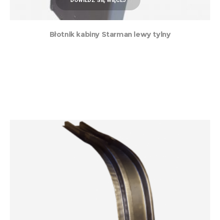
DOWIEDZ SIĘ WIĘCEJ
Błotnik kabiny Starman lewy tylny