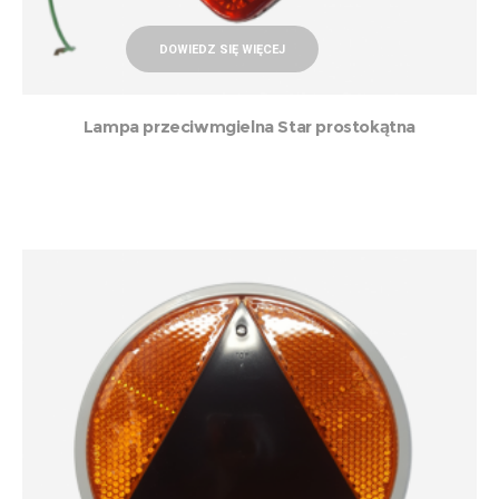
DOWIEDZ SIĘ WIĘCEJ
Lampa przeciwmgielna Star prostokątna