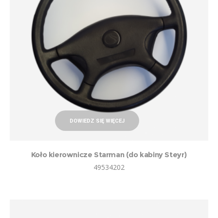
DOWIEDZ SIĘ WIĘCEJ
Koło kierownicze Starman (do kabiny Steyr)
49534202