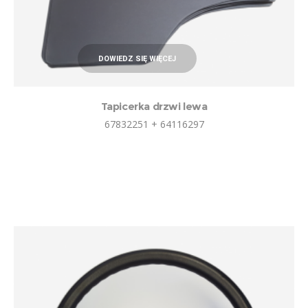
DOWIEDZ SIĘ WIĘCEJ
Tapicerka drzwi lewa
67832251 + 64116297