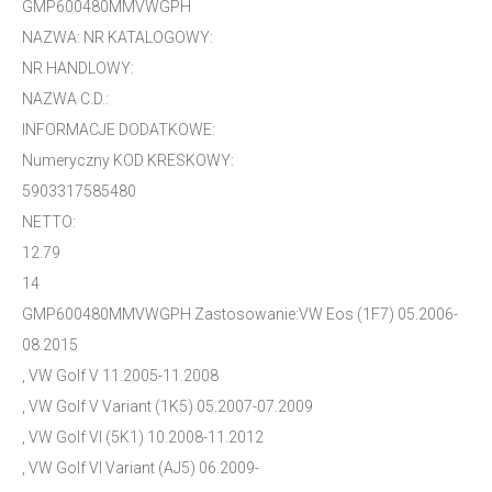
GMP600480MMVWGPH
NAZWA: NR KATALOGOWY:
NR HANDLOWY:
NAZWA C.D.:
INFORMACJE DODATKOWE:
Numeryczny KOD KRESKOWY:
5903317585480
NETTO:
12.79
14
GMP600480MMVWGPH Zastosowanie:VW Eos (1F7) 05.2006-
08.2015
, VW Golf V 11.2005-11.2008
, VW Golf V Variant (1K5) 05.2007-07.2009
, VW Golf VI (5K1) 10.2008-11.2012
, VW Golf VI Variant (AJ5) 06.2009-