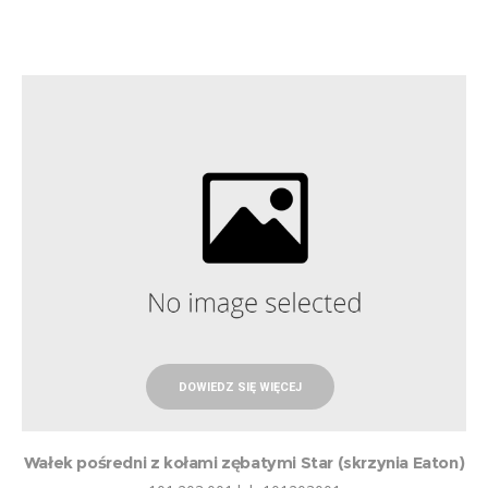
DOWIEDZ SIĘ WIĘCEJ
Wałek pośredni z kołami zębatymi Star (skrzynia Eaton)