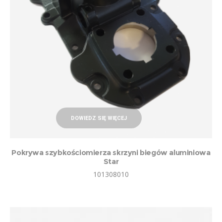
DOWIEDZ SIĘ WIĘCEJ
Pokrywa szybkościomierza skrzyni biegów aluminiowa
Star
101308010