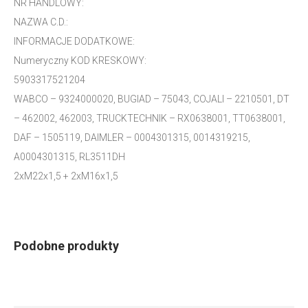
NR HANDLOWY:
NAZWA C.D.:
INFORMACJE DODATKOWE:
Numeryczny KOD KRESKOWY:
5903317521204
WABCO – 9324000020, BUGIAD – 75043, COJALI – 2210501, DT
– 462002, 462003, TRUCKTECHNIK – RX0638001, TT0638001,
DAF – 1505119, DAIMLER – 0004301315, 0014319215,
A0004301315, RL3511DH
2xM22x1,5 + 2xM16x1,5
Podobne produkty