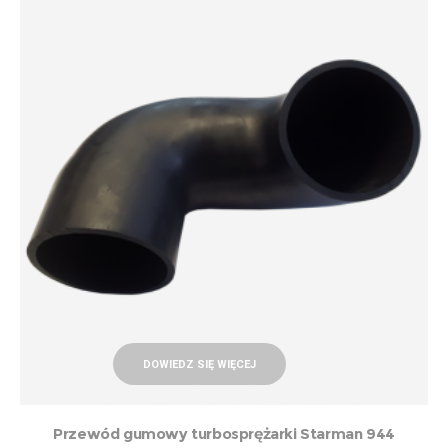
DOWIEDZ SIĘ WIĘCEJ
Przewód gumowy turbosprężarki Starman 944