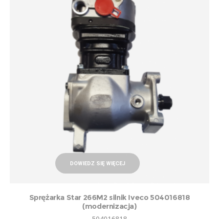
DOWIEDZ SIĘ WIĘCEJ
Sprężarka Star 266M2 silnik Iveco 504016818
(modernizacja)
504016818