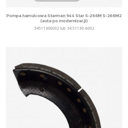
Pompa hamulcowa Starman 944 Star S-266M S-266M2
(auta po modernizacji)
34511306002 lub 34.51130-6002