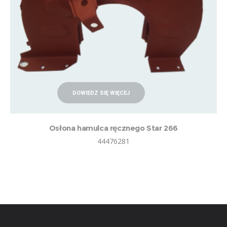
DOWIEDZ SIĘ WIĘCEJ
Osłona hamulca ręcznego Star 266
44476281