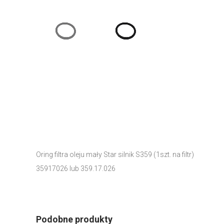
Oring filtra oleju mały Star silnik S359 (1szt. na filtr)
35917026 lub 359.17.026
Podobne produkty