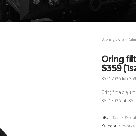
Strona główna
Siln
Oring fil
S359 (1szt
35917026 lub 359
Oring filtra oleju m
35917026 lub 359
SKU:
35917026 lu
Kategorie:
osprzęt