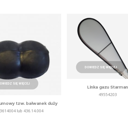
DOWIEDZ SIĘ WIĘCEJ
OWIEDZ SIĘ WIĘCEJ
Linka gazu Starman
49554203
gumowy tzw. bałwanek duży
3614004 lub 436.14.004