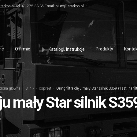
tarkop.pl Tel. 41 275 33 35 Email: biuro@starkop.pl
me
O firmie
Produkty
Kontak
Katalogi, instrukcje
trona główna
Silnik
osprzęt
Oring filtra oleju mały Star silnik S359 (1szt. na filt
eju mały Star silnik S359 