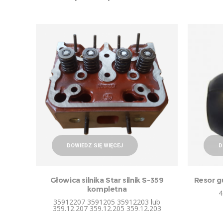
DOWIEDZ SIĘ WIĘCEJ
D
Głowica silnika Star silnik S-359
Resor 
kompletna
4
35912207 3591205 35912203 lub
359.12.207 359.12.205 359.12.203