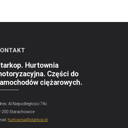
KONTAKT
tarkop. Hurtownia
otoryzacyjna. Części do
amochodów ciężarowych.
res: Al.Niepodległości 74c
7-200 Starachowice
ail:
hurtownia@starkop.pl