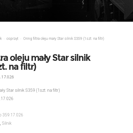
ik
osprzęt
Oring filtra oleju mały Star silnik S359 (1szt. na filtr)
tra oleju mały Star silnik
. na filtr)
.17.026
ały Star silnik S359 (1szt. na filtr)
.17.026
b 359.17.026
,
Silnik