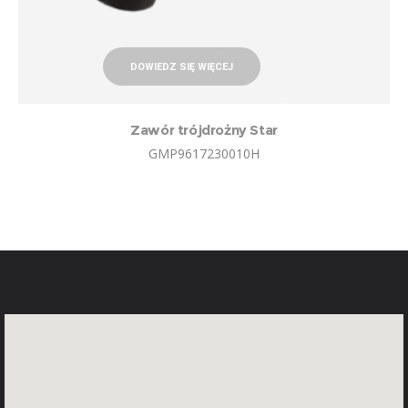
DOWIEDZ SIĘ WIĘCEJ
Zawór trójdrożny Star
GMP9617230010H