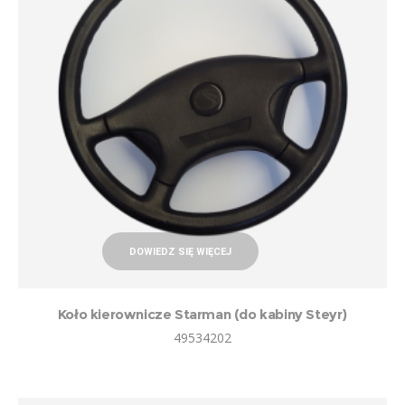
DOWIEDZ SIĘ WIĘCEJ
Koło kierownicze Starman (do kabiny Steyr)
49534202