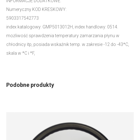
INFORMACJE DODATKOWE:
Numeryczny KOD KRESKOWY:
5903317542773
index katalogowy: GMP5013012H, index handlowy: 0514.
możliwość sprawdzenia temperatury zamarzania płynu w
chłodnicy itp, posiada wskaźnik temp. w zakresie -12 do -43*C,
skala w *C i *F,
Podobne produkty