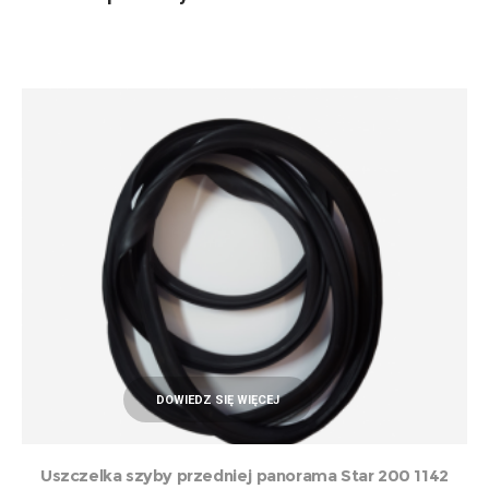
DOWIEDZ SIĘ WIĘCEJ
Uszczelka szyby przedniej panorama Star 200 1142