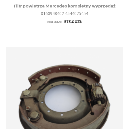
DODAJ DO KOSZYKA
Filtr powietrza Mercedes kompletny wyprzedaż
0160948402 4544075454
PIERWOTNA
AKTUALNA
573.00
ZŁ
980.00
ZŁ
CENA
CENA
WYNOSIŁA:
WYNOSI:
980.00ZŁ.
573.00ZŁ.