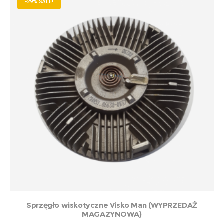
-29% SALE!
DODAJ DO KOSZYKA
Sprzęgło wiskotyczne Visko Man (WYPRZEDAŻ
MAGAZYNOWA)