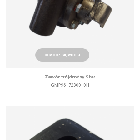
DOWIEDZ SIĘ WIĘCEJ
Zawór trójdrożny Star
GMP9617230010H