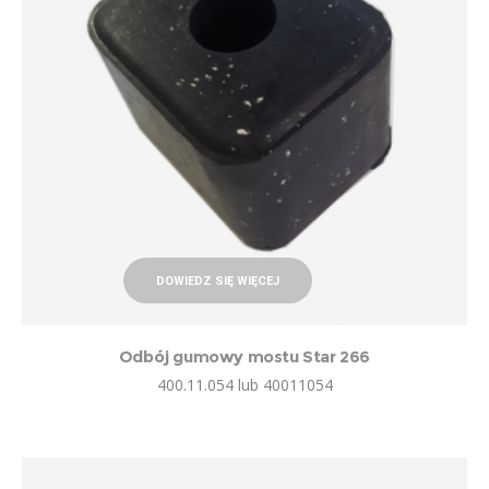
DOWIEDZ SIĘ WIĘCEJ
Odbój gumowy mostu Star 266
400.11.054 lub 40011054