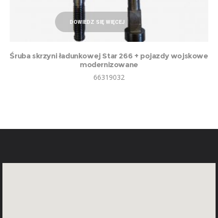
DOWIEDZ SIĘ WIĘCEJ
Śruba skrzyni ładunkowej Star 266 + pojazdy wojskowe
modernizowane
66319032