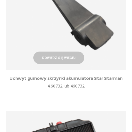
DOWIEDZ SIĘ WIĘCEJ
Uchwyt gumowy skrzynki akumulatora Star Starman
4.60732 lub 460732