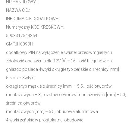
NR HANDLOWY:
NAZWA C.D.:
INFORMACJE DODATKOWE:
Numeryczny KOD KRESKOWY:
5903317544364
GMPJH009DH
dodatkowy PIN na wyłączenie świateł przeciwmgielnych
Zdolność obciążenia dla 12V [A] – 16, ilość biegunów – 7,
gniazdo posiada 4wtyki okrągłe typ żeńskie o średnicy [mm] –
5.5 oraz 3wtyki
okrągłe typ męskie o średnicy [mm] – 5.5, ilość otworów
montażowych – 3, rozstaw otworów montażowych [mm] – 50,
średnica otworów
montażowych [mm] – 5.5, obudowa aluminiowa.
4 wtyki żeńskie w prostokątnej obudowie