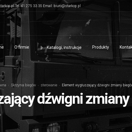
tarkop.pl Tel. 41 275 33 35 Email: biuro@starkop.pl
me
O firmie
Produkty
Kontak
Katalogi, instrukcje
ówna
Skrzynia biegów
sterowanie
Element wygłuszający dźwigni zmiany bieg
zający dźwigni zmiany