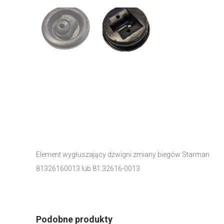
Element wygłuszający dźwigni zmiany biegów Starman
81326160013 lub 81.32616-0013
Podobne produkty