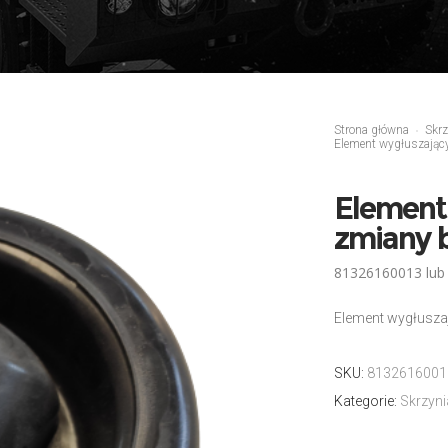
Strona główna
Skrz
Element wygłuszając
Element
zmiany 
81326160013 lub
Element wygłusza
SKU:
81326160013
Kategorie:
Skrzyni