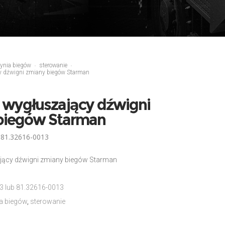
ynia biegów
sterowanie
y dźwigni zmiany biegów Starman
 wygłuszający dźwigni
biegów Starman
 81.32616-0013
jący dźwigni zmiany biegów Starman
 lub 81.32616-0013
a biegów
,
sterowanie