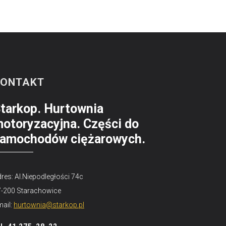
KONTAKT
tarkop. Hurtownia
otoryzacyjna. Części do
amochodów ciężarowych.
res: Al.Niepodległości 74c
7-200 Starachowice
ail:
hurtownia@starkop.pl