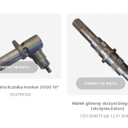
OWIEDZ SIĘ WIĘCEJ
DOWIEDZ SIĘ WIĘCEJ
nia licznika Honker 2000 16″
053799700
Wałek główny skrzyni bieg
(skrzynia Eaton)
1251304073 lub 12.51.304