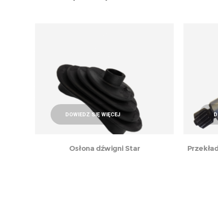
DOWIEDZ SIĘ WIĘCEJ
D
Osłona dźwigni Star
Przekład