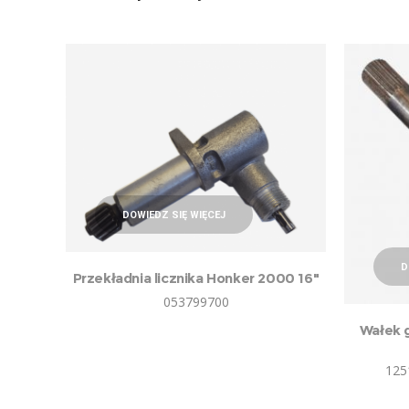
DOWIEDZ SIĘ WIĘCEJ
D
Przekładnia licznika Honker 2000 16″
053799700
Wałek 
125