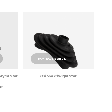
DOWIEDZ SIĘ WIĘCEJ
atymi Star
Osłona dźwigni Star
001