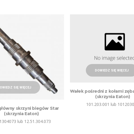
DOWIEDZ SIĘ WIĘCEJ
OWIEDZ SIĘ WIĘCEJ
Wałek pośredni z kołami zęb
(skrzynia Eaton)
101.203.001 lub 101203
główny skrzyni biegów Star
(skrzynia Eaton)
1304073 lub 12.51.304.073