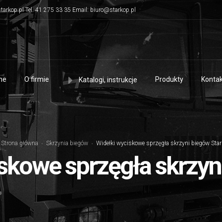
tarkop.pl Tel. 41 275 33 35 Email: biuro@starkop.pl
me
O firmie
Produkty
Kontak
Katalogi, instrukcje
Strona główna
Skrzynia biegów
Widełki wyciskowe sprzęgła skrzyni biegów Star
skowe sprzęgła skrzyn