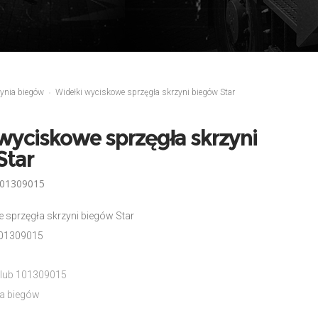
ynia biegów
Widełki wyciskowe sprzęgła skrzyni biegów Star
wyciskowe sprzęgła skrzyni
Star
101309015
 sprzęgła skrzyni biegów Star
101309015
 lub 101309015
ia biegów