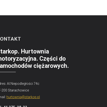
KONTAKT
tarkop. Hurtownia
otoryzacyjna. Części do
amochodów ciężarowych.
res: Al.Niepodległości 74c
7-200 Starachowice
ail:
hurtownia@starkop.pl