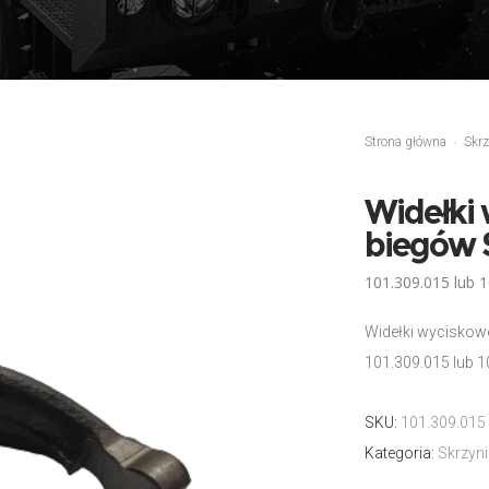
Strona główna
Skrz
Widełki 
biegów 
101.309.015 lub 
Widełki wyciskowe
101.309.015 lub 
SKU:
101.309.015
Kategoria:
Skrzyn