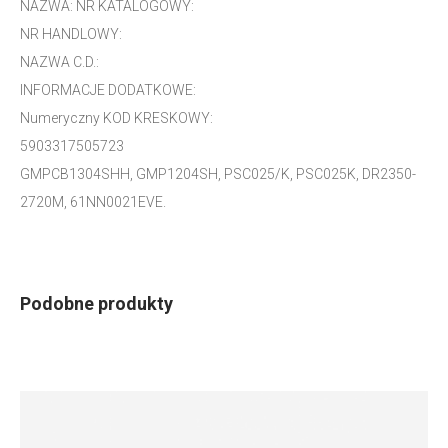
NAZWA: NR KATALOGOWY:
NR HANDLOWY:
NAZWA C.D.:
INFORMACJE DODATKOWE:
Numeryczny KOD KRESKOWY:
5903317505723
GMPCB1304SHH, GMP1204SH, PSC025/K, PSC025K, DR2350-
2720M, 61NN0021EVE.
Podobne produkty