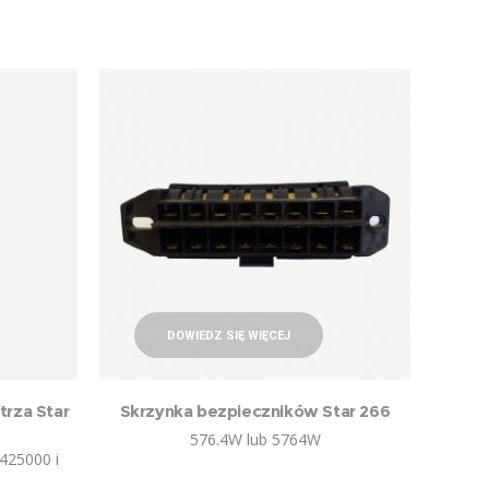
DOWIEDZ SIĘ WIĘCEJ
rza Star
Skrzynka bezpieczników Star 266
576.4W lub 5764W
425000 i