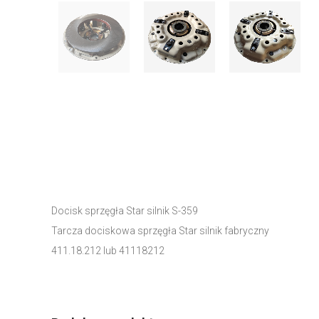
Docisk sprzęgła Star silnik S-359
Tarcza dociskowa sprzęgła Star silnik fabryczny
411.18.212 lub 41118212