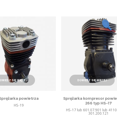
OWIEDZ SIĘ WIĘCEJ
DOWIEDZ SIĘ WIĘCEJ
Sprężarka powietrza
Sprężarka kompresor powiet
266 typ HS-17
HS-19
HS-17 lub 601.07.901 lub 4110
301.200.121