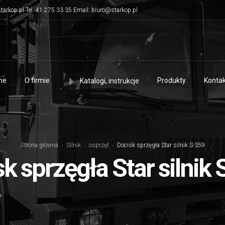
tarkop.pl Tel. 41 275 33 35 Email: biuro@starkop.pl
me
O firmie
Produkty
Kontak
Katalogi, instrukcje
Strona główna
Silnik
osprzęt
Docisk sprzęgła Star silnik S-359
k sprzęgła Star silnik