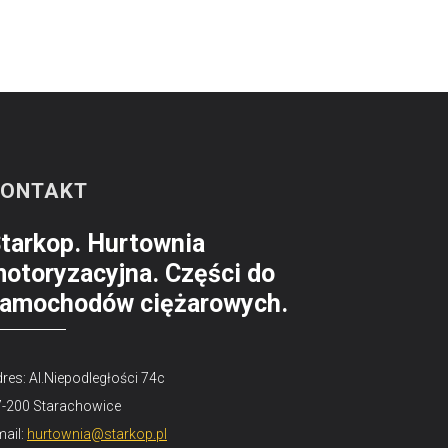
KONTAKT
tarkop. Hurtownia
otoryzacyjna. Części do
amochodów ciężarowych.
res: Al.Niepodległości 74c
7-200 Starachowice
ail:
hurtownia@starkop.pl