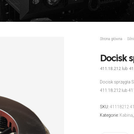
Strona główna
Siln
Docisk s
411.18.212 lub 4
Docisk sprzęgła S
411.18.212 lub 4
SKU:
41118212 41
Kategorie:
Kabina