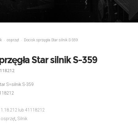
ik
osprzęt
Docisk sprzęgła Star silnik S-359
przęgła Star silnik S-359
1118212
tar S=silnik S-359
1118212
1.18.212 lub 41118212
,
osprzęt
,
Silnik