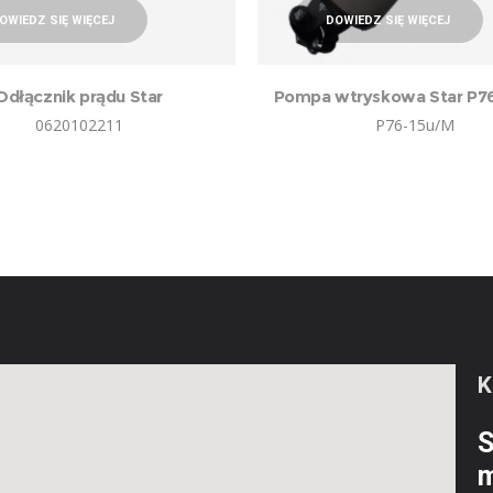
OWIEDZ SIĘ WIĘCEJ
DOWIEDZ SIĘ WIĘCEJ
Odłącznik prądu Star
Pompa wtryskowa Star P7
0620102211
P76-15u/M
S
m