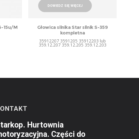
DOWIEDZ SIĘ WIĘCEJ
6-15u/M
Głowica silnika Star silnik S-359
kompletna
35912207 3591205 35912203 lub
359.12.207 359.12.205 359.12.203
KONTAKT
tarkop. Hurtownia
otoryzacyjna. Części do