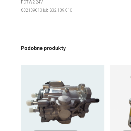
FCTW2 24V
832139010 lub 832.139.010
Podobne produkty