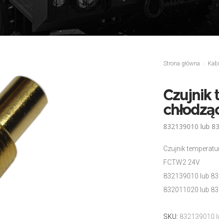
Strona główna
Kab
Czujnik 
chłodząc
832139010 lub 83
Czujnik temperatu
FCTW2 24V
832139010 lub 83
832011020 lub 83
SKU:
832139010 l