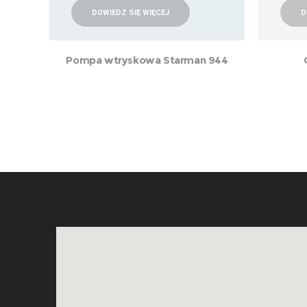
DOWIEDZ SIĘ WIĘCEJ
D
Pompa wtryskowa Starman 944