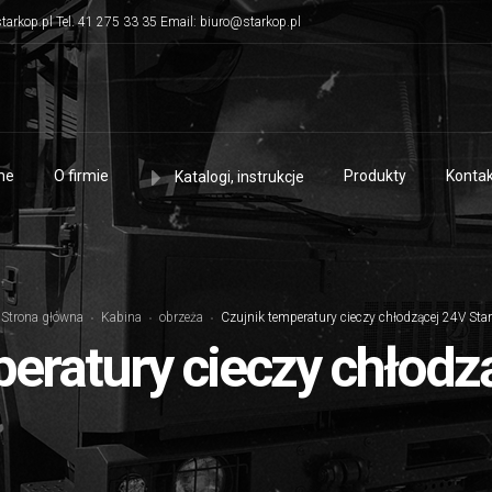
tarkop.pl Tel. 41 275 33 35 Email: biuro@starkop.pl
me
O firmie
Produkty
Kontak
Katalogi, instrukcje
Strona główna
Kabina
obrzeża
Czujnik temperatury cieczy chłodzącej 24V Star
eratury cieczy chłodz