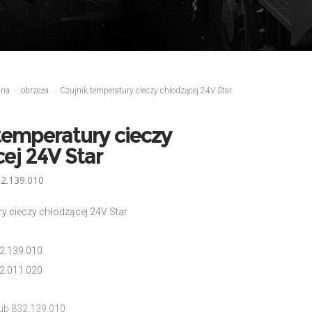
ina
obrzeża
Czujnik temperatury cieczy chłodzącej 24V Star
temperatury cieczy
ej 24V Star
2.139.010
ry cieczy chłodzącej 24V Star
2.139.010
2.011.020
ub 832.139.010