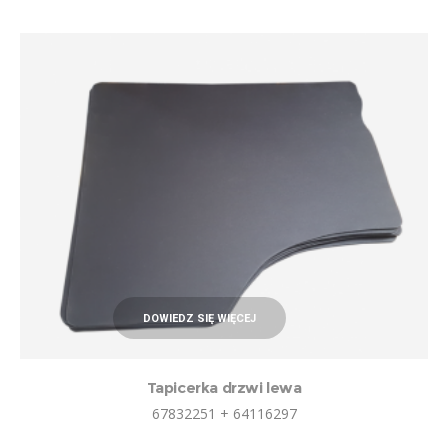
DOWIEDZ SIĘ WIĘCEJ
Tapicerka drzwi lewa
67832251 + 64116297