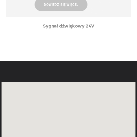
DOWIEDZ SIĘ WIĘCEJ
Sygnał dźwiękowy 24V