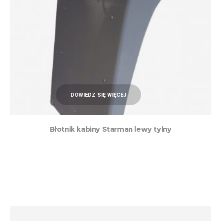
DOWIEDZ SIĘ WIĘCEJ
Błotnik kabiny Starman lewy tylny