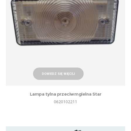
DOWIEDZ SIĘ WIĘCEJ
Lampa tylna przeciwmgielna Star
0620102211