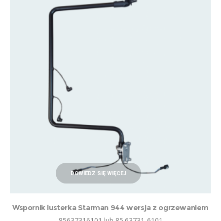
DOWIEDZ SIĘ WIĘCEJ
Wspornik lusterka Starman 944 wersja z ogrzewaniem
85637316101 lub 85.63731-6101