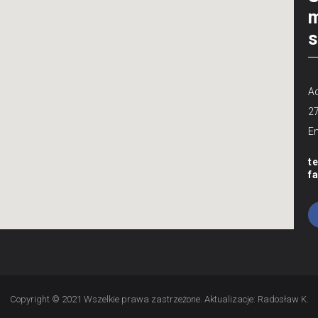
m
s
Ad
2
Em
t
f
Copyright © 2021 Wszelkie prawa zastrzeżone. Aktualizacje:
Radosław K.