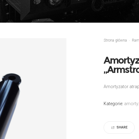
Strona główna
Ra
Amortyz
„Armstro
Amortyzator atrap
Kategorie:
amorty
SHARE