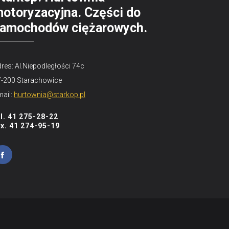
otoryzacyjna. Części do
amochodów ciężarowych.
res: Al.Niepodległości 74c
7-200 Starachowice
ail:
hurtownia@starkop.pl
el. 41 275-28-22
ax. 41 274-95-19