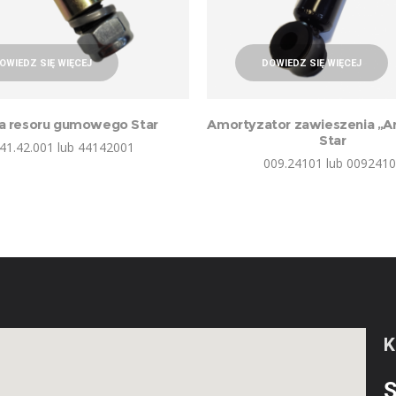
OWIEDZ SIĘ WIĘCEJ
DOWIEDZ SIĘ WIĘCEJ
a resoru gumowego Star
Amortyzator zawieszenia „A
Star
41.42.001 lub 44142001
009.24101 lub 009241
S