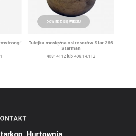
DOWIEDZ SIĘ WIĘCEJ
rmstrong”
Tulejka mosiężna osi resorów Star 266
Starman
01
40814112 lub 408.14.112
KONTAKT
tarkop. Hurtownia