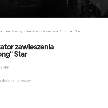
ma
amortyzatory
Amortyzator zawieszenia „Armstrong” Star
ator zawieszenia
ng” Star
y Star
zatory
,
Rama
,
resory