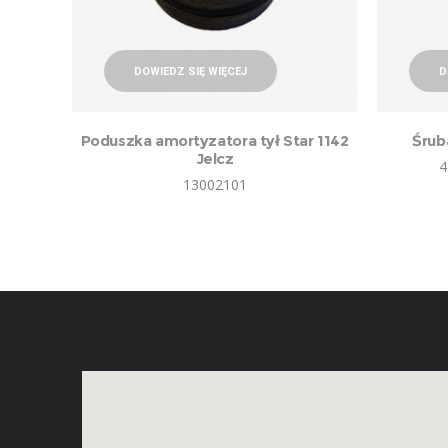
DOWIEDZ SIĘ WIĘCEJ
D
Poduszka amortyzatora tył Star 1142
Śrub
Jelcz
4
13002101