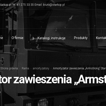
tarkop.pl Tel. 41 275 33 35 Email: biuro@starkop.pl
me
O firmie
Produkty
Kontak
Katalogi, instrukcje
Strona główna
Rama
amortyzatory
Amortyzator zawieszenia „Armstrong” Star
or zawieszenia „Armst