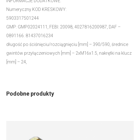
INFORMACJE DODATKOWE:
Numeryczny KOD KRESKOWY:
5903317501244
GMP: GMP02024111, FEBI: 20098, 4027816200987, DAF –
0891166. 81437016234
długość po ściśnięciu/rozciągnięciu [mm] – 390/590, średnice
gwintów przyłączeniowych [mm] – 2xM16x1.5, nakrętki na klucz
[mm] – 24,
Podobne produkty